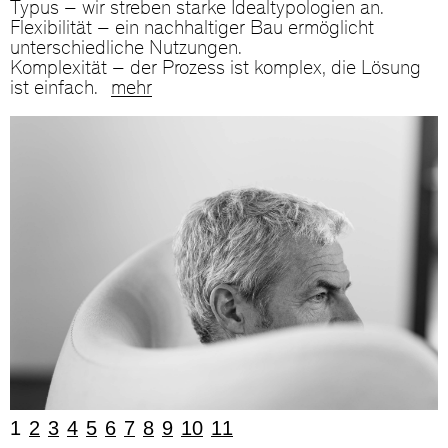
Typus – wir streben starke Idealtypologien an.
Flexibilität – ein nachhaltiger Bau ermöglicht
unterschiedliche Nutzungen.
Komplexität – der Prozess ist komplex, die Lösung
ist einfach.
mehr
1
2
3
4
5
6
7
8
9
10
11