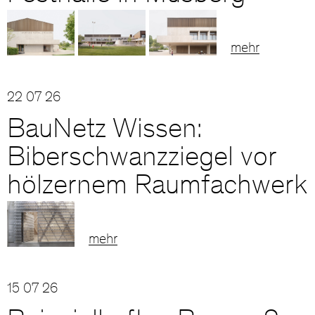
mehr
22 07 26
BauNetz Wissen:
Biberschwanzziegel vor
hölzernem Raumfachwerk
mehr
15 07 26