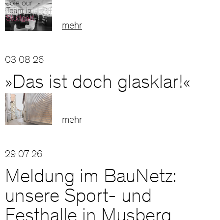
mehr
03 08 26
»Das ist doch glasklar!«
mehr
29 07 26
Meldung im BauNetz:
unsere Sport- und
Festhalle in Musberg