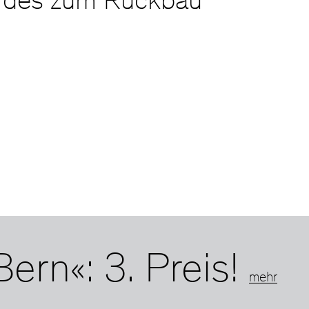
n des zum Rückbau
rn«: 3. Preis!
mehr