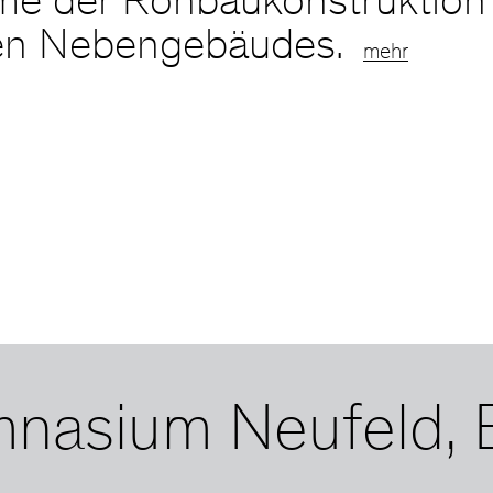
hme der Rohbaukonstruktio
en Nebengebäudes.
mehr
asium Neufeld, Be