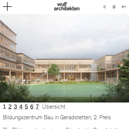
en
1
2
3
4
5
6
7
Übersicht
Bildungszentrum Bau in Geradstetten, 2. Preis