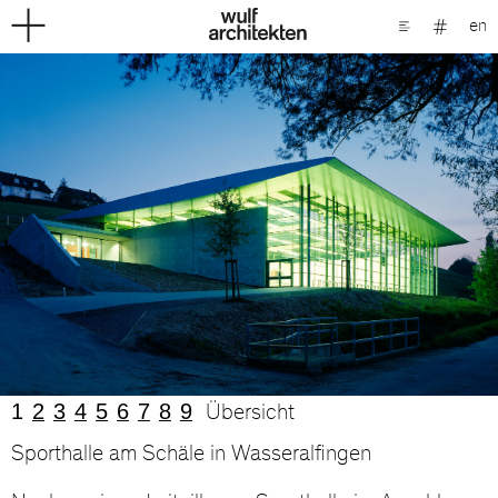
en
1
2
3
4
5
6
7
8
9
Übersicht
Sporthalle am Schäle in Wasseralfingen