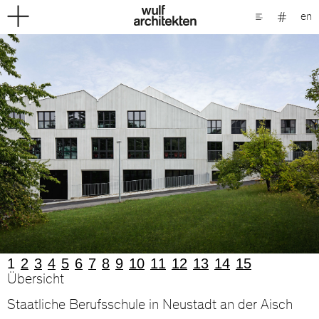
en
1
2
3
4
5
6
7
8
9
10
11
12
13
14
15
Übersicht
Staatliche Berufsschule in Neustadt an der Aisch