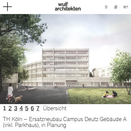
en
1
2
3
4
5
6
7
Übersicht
TH Köln – Ersatzneubau Campus Deutz Gebäude A
(inkl. Parkhaus), in Planung