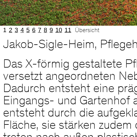
1
2
3
4
5
6
7
8
9
10
11
Übersicht
Jakob-Sigle-Heim, Pflege
Das X-förmig gestaltete P
versetzt angeordneten Nebe
Dadurch entsteht eine prä
Eingangs- und Gartenhof a
entsteht durch die aufgekl
Fläche, sie stärken zudem