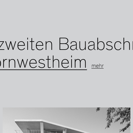
 zweiten Bauabsch
ornwestheim
mehr