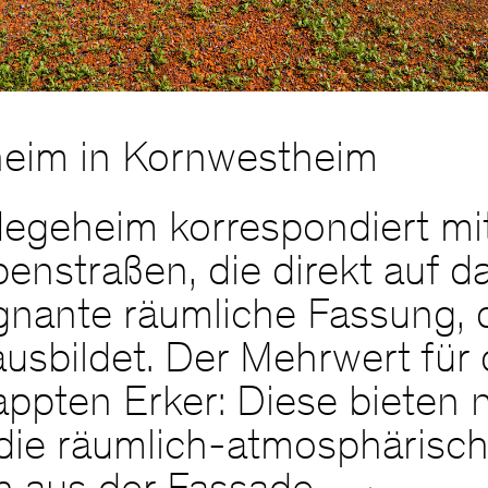
heim in Kornwestheim
flegeheim korrespondiert m
nstraßen, die direkt auf d
gnante räumliche Fassung, 
usbildet. Der Mehrwert fü
appten Erker: Diese bieten 
 die räumlich-atmosphärisc